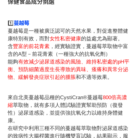
保健食品成分挑選
蔓越莓
1️⃣
蔓越莓是一種被廣泛認可的天然水果，對促進整體健
康特別有效，而對
女性私密健康
的益處尤為顯著。
含
豐富的前花青素
，經實驗證實，蔓越莓萃取物中富
含的A型－前花青素（一種強大的抗氧化劑）
能夠
有效減少泌尿道感染的風險、維持私密處的pH平
衡、預防細菌過度生長導致的異味、瘙癢和異常分泌
物、緩解發炎症狀引起的腫脹
和不適等效果。
來自北美蔓越莓品種的CystiCran®蔓越莓
800倍高濃
縮
萃取物，就有多項人體試驗證實幫助預防（復發
性）泌尿道感染，並提供強抗氧化力以維持身體健
康。
在研究中利用三種不同的蔓越莓萃取物對泌尿道感染
的致病性大腸桿菌進行隨機雙盲試驗，結果顯示，服