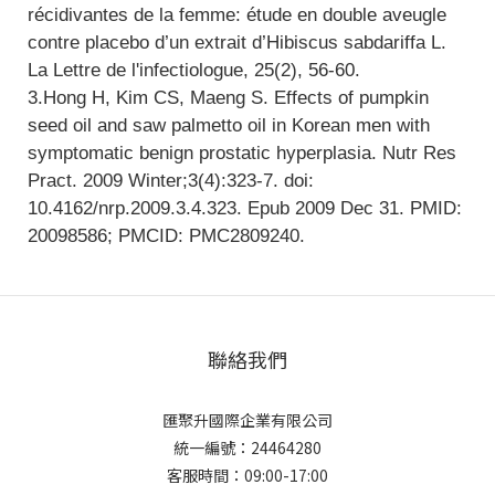
récidivantes de la femme: étude en double aveugle
contre placebo d’un extrait d’Hibiscus sabdariffa L.
La Lettre de l'infectiologue, 25(2), 56-60.
3.Hong H, Kim CS, Maeng S. Effects of pumpkin
seed oil and saw palmetto oil in Korean men with
symptomatic benign prostatic hyperplasia. Nutr Res
Pract. 2009 Winter;3(4):323-7. doi:
10.4162/nrp.2009.3.4.323. Epub 2009 Dec 31. PMID:
20098586; PMCID: PMC2809240.
聯絡我們
匯聚升國際企業有限公司
統一編號：24464280
客服時間：09:00-17:00