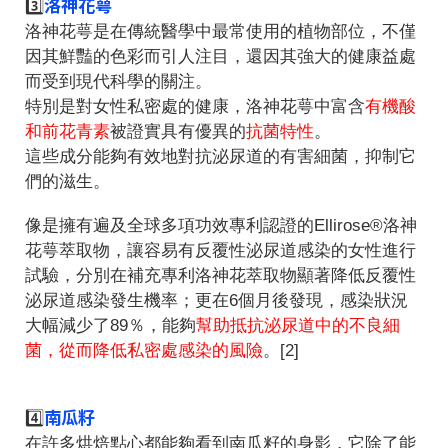
洛神花萼
3️⃣
洛神花萼是在傳統醫學中最常使用的植物部位，不僅
因其鮮豔的色彩而引人注目，還因其強大的健康益處
而受到現代科學的關注。
特別是對女性私密處的健康，洛神花萼中富含
有機酸
和前花青素
被證實具有優異的
抗菌特性
。
這些成分能夠有效地對抗泌尿道的有害細菌，抑制它
們的滋生。
像是擁有遍及全球多項功效專利認證的Ellirose®洛神
花萼萃取物，讓容易有反覆性泌尿道感染的女性進行
試驗，分別在補充專利洛神花萃取物顯著降低反覆性
泌尿道感染發生機率；更在6個月後發現，感染狀況
大幅減少了89％，能夠
幫助抵抗泌尿道中的不良細
菌，從而降低私密處感染的風險
。[2]
南瓜籽
4️⃣
在許多烘焙點心都能夠看到南瓜籽的身影，它除了能