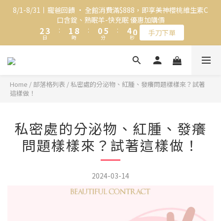
0
5
2
0
6
4
5
3
2
7
5
8/1-8/31丨寵爸回饋 • 全館消費滿$888，即享美神櫻桃維生素C
4
1
5
3
4
2
9
1
6
4
口含錠、熟眠羊-快充眠 優惠加購價
🎁 新朋友限定！加入 LINE 立即領取首購金 $50
3
0
4
2
3
:
1
8
:
0
5
:
3
9
手刀下單
日
時
分
秒
2
3
1
2
0
7
4
2
8
1
2
0
1
6
3
1
7
0
1
0
5
2
0
6
🎁 新朋友限定！加入 LINE 立即領取首購金 $50
0
4
1
5
3
0
4
Home
/
部落格列表
/
私密處的分泌物、紅腫、發癢問題樣樣來？試著
這樣做！
2
3
1
2
0
1
私密處的分泌物、紅腫、發癢
0
問題樣樣來？試著這樣做！
2024-03-14