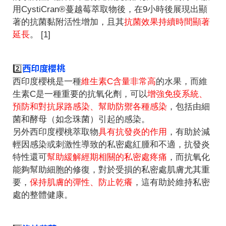
用CystiCran®蔓越莓萃取物後，在9小時後展現出顯
著的抗菌黏附活性增加，且其
抗菌效果持續時間顯著
延長
。 [1]
西印度櫻桃
2️⃣
西印度櫻桃是一種
維生素C含量非常高
的水果，而維
生素C是一種重要的抗氧化劑，可以
增強免疫系統、
預防和對抗尿路感染、幫助防禦各種感染
，包括由細
菌和酵母（如念珠菌）引起的感染。
另外西印度櫻桃萃取物
具有抗發炎的作用
，有助於減
輕因感染或刺激性導致的私密處紅腫和不適，抗發炎
特性還可
幫助緩解經期相關的私密處疼痛
，而抗氧化
能夠幫助細胞的修復，對於受損的私密處肌膚尤其重
要，
保持肌膚的彈性、防止乾癢
，這有助於維持私密
處的整體健康。