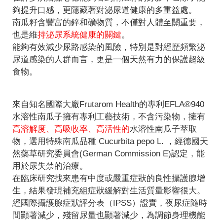
夠提升口感，更隱藏著對泌尿道健康的多重益處。
南瓜籽含豐富的鋅和礦物質，不僅對人體至關重要，
也是維
持泌尿系統健康的關鍵
。
能夠有效減少尿路感染的風險，特別是對經歷頻繁泌
尿道感染的人群而言，更是一個天然有力的保護超級
食物。
來自知名國際大廠Frutarom Health的專利EFLA®940
水溶性南瓜子擁有專利工藝技術，不含污染物，擁有
高溶解度、高吸收率、高活性的
水溶性南瓜子萃取
物，選用特殊南瓜品種 Cucurbita pepo L. ，經德國天
然藥草研究委員會(German Commission E)認定，能
用於尿失禁的治療。
在臨床研究找來患有中度或嚴重症狀的良性攝護腺增
生，結果發現補充組症狀緩解對生活質量影響很大。
經國際攝護腺症狀評分表（IPSS）證實，夜尿症隨時
間顯著減少，殘留尿量也顯著減少，為調節身理機能