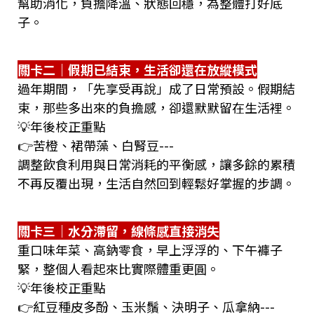
幫助消化，負擔降溫、狀態回穩，為整體打好底
子。
關卡二｜假期已結束，生活卻還在放縱模式
過年期間，「先享受再說」成了日常預設。假期結
束，那些多出來的負擔感，卻還默默留在生活裡。
💡年後校正重點
👉苦橙、裙帶藻、白腎豆---
調整飲食利用與日常消耗的平衡感，讓多餘的累積
不再反覆出現，生活自然回到輕鬆好掌握的步調。
關卡三｜水分滯留，線條感直接消失
重口味年菜、高鈉零食，早上浮浮的、下午褲子
緊，整個人看起來比實際體重更圓。
💡年後校正重點
👉紅豆種皮多酚、玉米鬚、決明子、瓜拿納---