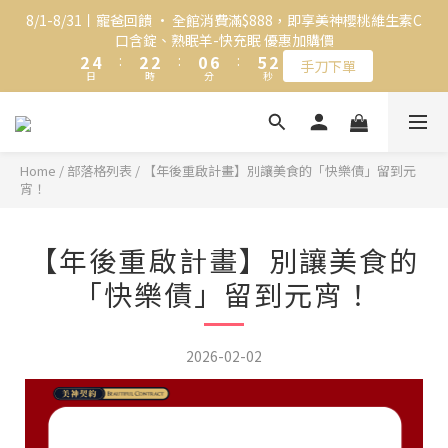
4
1
3
2
4
6
4
4
2
8
7
8/1-8/31丨寵爸回饋 • 全館消費滿$888，即享美神櫻桃維生素C
3
0
2
1
3
5
3
3
1
7
6
口含錠、熟眠羊-快充眠 優惠加購價
2
🎁 新朋友限定！加入 LINE 立即領取首購金 $50
1
0
2
4
:
2
2
:
0
6
:
5
1
手刀下單
日
時
分
秒
0
1
3
1
1
5
4
0
0
2
0
0
4
3
1
3
2
🎁 新朋友限定！加入 LINE 立即領取首購金 $50
0
2
1
1
0
Home
/
部落格列表
/
【年後重啟計畫】別讓美食的「快樂債」留到元
宵！
0
【年後重啟計畫】別讓美食的
「快樂債」留到元宵！
2026-02-02