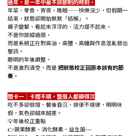
過年，是一年中最不該節制的時刻。
年菜、零食、宵夜、晚睡——快樂沒少，但假期一
結束，狀態卻開始默默「結帳」。
褲子變緊、看起來浮浮的、活力提不起來，
不是你放縱過頭，
而是系統正在對高油、高鹽、高糖與作息混亂發出
警訊。
聰明的年後調整，
不是激烈清空，而是
把狀態校正回原本該有的節
奏
。
關卡一｜卡關不順，整個人都顯得沉
吃不多卻很撐、餐後昏沉、排便不規律，明明休
假，氣色卻越來越差。
💡年後校正重點
👉蔬果酵素、消化酵素、益生菌---