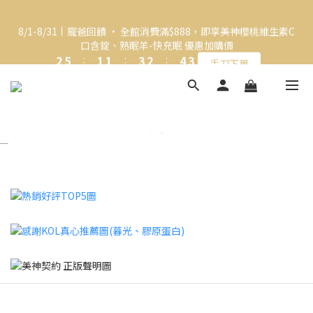
0
3
1
0
2
1
5
8
4
4
6
5
7
6
2
0
1
0
4
7
3
3
5
4
6
5
8/1-8/31丨寵爸回饋 • 全館消費滿$888，即享美神櫻桃維生素C
🎁 新朋友限定！加入 LINE 立即領取首購金 $50
1
0
3
6
2
2
4
3
5
4
口含錠、熟眠羊-快充眠 優惠加購價
0
2
5
:
1
1
:
3
2
:
4
3
手刀下單
日
時
分
秒
1
4
0
0
2
1
3
2
0
3
1
0
2
1
2
0
1
0
🎁 新朋友限定！加入 LINE 立即領取首購金 $50
1
0
0